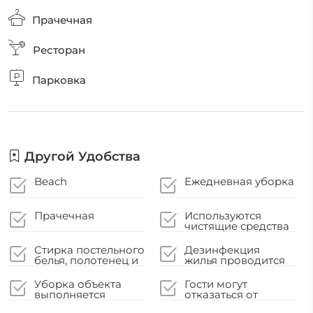
Прачечная
Ресторан
Парковка
Другой Удобства
Beach
Ежедневная уборка
Прачечная
Используются
чистящие средства
для защиты от
коронавируса
Стирка постельного
Дезинфекция
белья, полотенец и
жилья проводится
вещей гостей
перед приездом
выполняется в
каждого нового
Уборка объекта
Гости могут
соответствии с
гостя
выполняется
отказаться от
местными
профессиональными
уборки
нормативными